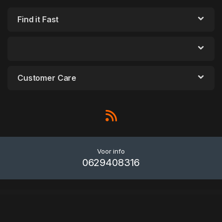
Find it Fast
Customer Care
Voor info
0629408316
WordPress Outlet
Liviza – Immigration Consulting WordPress Theme + RTL
Lizar – Creative Portfolio WordPress Theme
LMS – Education WordPress Theme
LMS - Education WordPress Theme
LMSmart – Education WordPress Theme
LMStudy - Education LMS WooCommerce Theme
Local Delivery Drivers for WooCommerce Premium
LocalCoins – Ultimate Peer to Peer Crypto Exchange Platform
Lockey – CCTV and Security Systems WordPress Theme
Locksmith – Security Systems WordPress Theme