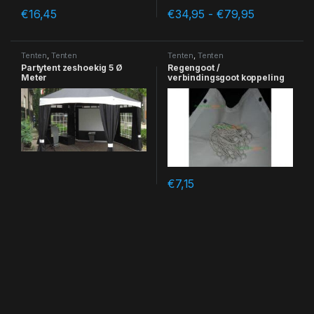
Prijsklasse
€
16,45
€
34,95
-
€
79,95
Dit product heeft meerdere var
Tenten
,
Tenten
Tenten
,
Tenten
Partytent zeshoekig 5 Ø
Regengoot /
Meter
verbindingsgoot koppeling
van 2 partytenten 8m
€
7,15