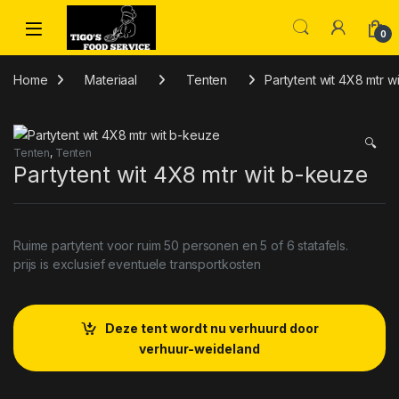
Skip to navigation
Skip to content
0
Home
Materiaal
Tenten
Partytent wit 4X8 mtr w
🔍
Tenten
,
Tenten
Partytent wit 4X8 mtr wit b-keuze
Ruime partytent voor ruim 50 personen en 5 of 6 statafels.
prijs is exclusief eventuele transportkosten
Deze tent wordt nu verhuurd door
verhuur-weideland