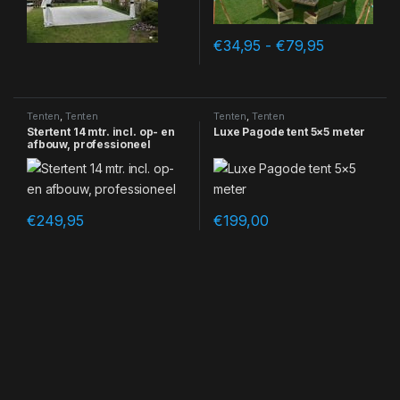
Prijsklasse
€
34,95
-
€
79,95
Dit product heeft meerdere var
Tenten
,
Tenten
Tenten
,
Tenten
Stertent 14 mtr. incl. op- en
Luxe Pagode tent 5×5 meter
afbouw, professioneel
€
249,95
€
199,00