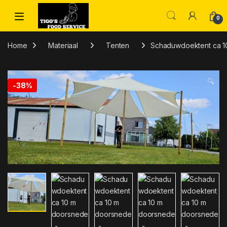
Skip to navigation
Skip to content
0
Home
Materiaal
Tenten
Schaduwdoektent ca 1
🔍
-
38%