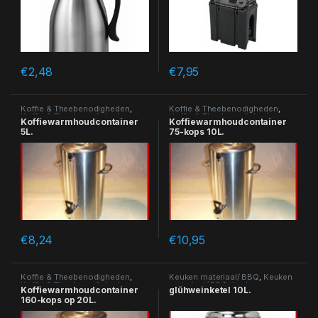
€
2,48
€
7,95
Koffie & Theebenodigheden
,
Koffie & Theebenodigheden
,
Koffie & Theebenodigheden
Koffie & Theebenodigheden
Koffiewarmhoudcontainer
Koffiewarmhoudcontainer
5L.
75-kops 10L.
€
8,24
€
10,95
Koffie & Theebenodigheden
,
Keuken materiaal/ BBQ
,
Keuken
Koffie & Theebenodigheden
materiaal/ BBQ
,
keuken-
Koffiewarmhoudcontainer
glühweinketel 10L.
materiaal
,
Koffie &
160-kops op 20L.
Theebenodigheden
,
Koffie &
Theebenodigheden