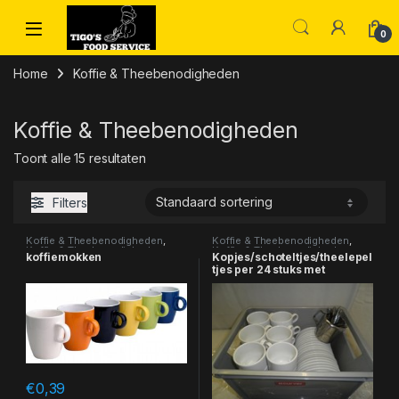
Skip to navigation
Skip to content
0
Home
Koffie & Theebenodigheden
Koffie & Theebenodigheden
Toont alle 15 resultaten
Filters
Koffie & Theebenodigheden
,
Koffie & Theebenodigheden
,
Koffie & Theebenodigheden
Koffie & Theebenodigheden
,
koffiemokken
Kopjes/schoteltjes/theelepel
Porselein & servies
tjes per 24 stuks met
melkkannet
€
0,39