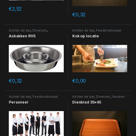
€
2,52
€
0,32
Achter de bar
,
Diversen
,
Achter de bar
,
Feestmateriaal
Feestmateriaal
,
Keuken
Asbakken RVS
Kok op locatie
materiaal/ BBQ
,
Keuken
materiaal/ BBQ
,
Porselein &
servies
€
0,32
€
0,00
Achter de bar
,
Feestmateriaal
Achter de bar
,
Diversen
,
Keuken
materiaal/ BBQ
,
Keuken
Personeel
Dienblad 35×45
materiaal/ BBQ
,
keuken-
materiaal
,
Porselein & servies