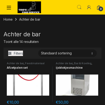
Skip to navigation
Skip to content
0
Home
Achter de bar
Achter de bar
Toont alle 14 resultaten
Filters
Achter de bar
,
Feestmateriaal
Achter de bar
,
Bar & Koeling
,
keuken-materiaal
Afzetpalen set
ijsblokjesmachine
€
10,00
€
50,00