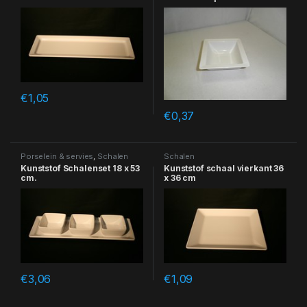
€
1,05
€
0,37
Porselein & servies
,
Schalen
Schalen
Kunststof Schalenset 18 x 53
Kunststof schaal vierkant 36
cm.
x 36 cm
€
3,06
€
1,09