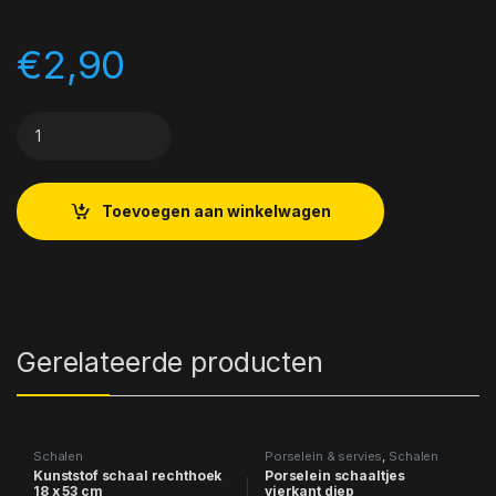
€
2,90
Porselein Schalenset quantity
Toevoegen aan winkelwagen
Gerelateerde producten
Schalen
Porselein & servies
,
Schalen
Kunststof schaal rechthoek
Porselein schaaltjes
18 x 53 cm
vierkant diep