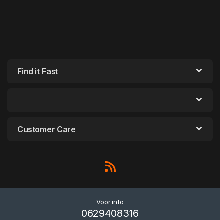
Find it Fast
Customer Care
Voor info
0629408316