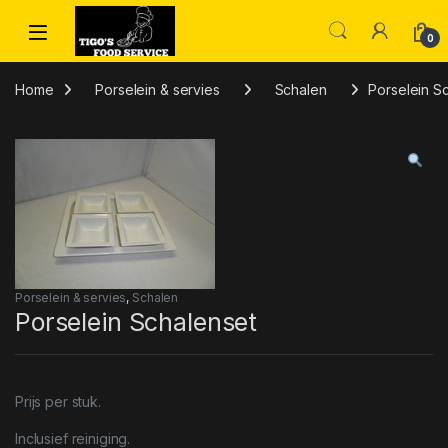
Skip to navigation
Skip to content
0
Home
Porselein & servies
Schalen
Porselein S
Porselein & servies
,
Schalen
Porselein Schalenset
Prijs per stuk.
Inclusief reiniging.