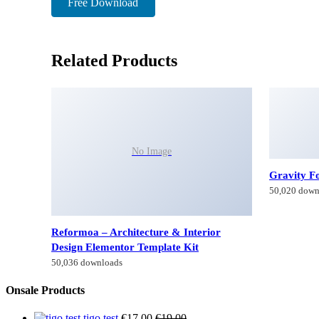
Free Download
Related Products
Gravity F
50,020 down
No Image
Reformoa – Architecture & Interior
Design Elementor Template Kit
50,036 downloads
Onsale Products
tigo test
€
17,00
€
19,00