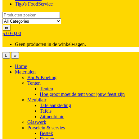
Tigo's FoodService
Search for:
0
€
0,00
Geen producten in de winkelwagen.
Home
Materialen
Bar & Koeling
Tenten
Tenten
Hoe groot moet de tent voor jouw feest zijn
Meubilair
Tafelaankleding
Tafels
Zitmeubilair
Glaswerk
Porselein & servies
Bestek
Borden