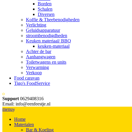
Borden
Schalen
Diversen
Koffie & Theebenodigheden
Verlichting
Geluidsapparatuur
stroombenodigdheden
Keuken materiaal/ BBQ
keuken-materiaal
Achter de bar
Aanhangwagen
Toiletwagens en units
Verwarming
Verkoop
Food caravan
Tigo's FoodService
Support
0629408316
Email: info@eenfeestje.nl
menu
Home
Materialen
Bar & Koeling