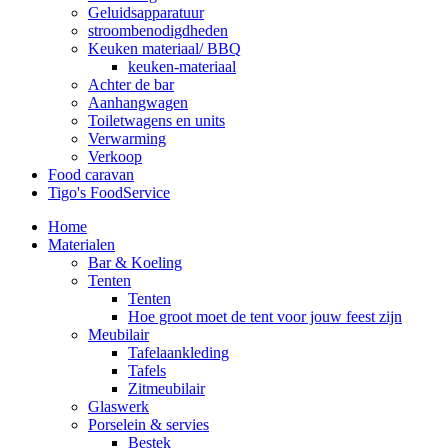
Geluidsapparatuur
stroombenodigdheden
Keuken materiaal/ BBQ
keuken-materiaal
Achter de bar
Aanhangwagen
Toiletwagens en units
Verwarming
Verkoop
Food caravan
Tigo's FoodService
Home
Materialen
Bar & Koeling
Tenten
Tenten
Hoe groot moet de tent voor jouw feest zijn
Meubilair
Tafelaankleding
Tafels
Zitmeubilair
Glaswerk
Porselein & servies
Bestek