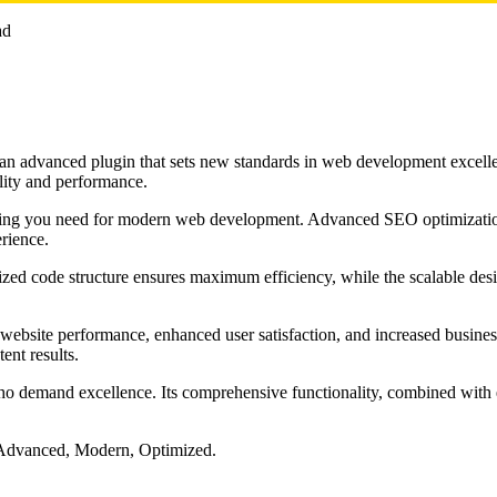
ad
advanced plugin that sets new standards in web development excellen
ality and performance.
rything you need for modern web development. Advanced SEO optimizatio
erience.
imized code structure ensures maximum efficiency, while the scalable d
website performance, enhanced user satisfaction, and increased busines
ent results.
ho demand excellence. Its comprehensive functionality, combined with ea
, Advanced, Modern, Optimized.