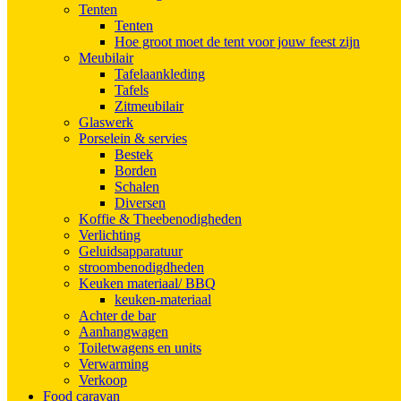
Tenten
Tenten
Hoe groot moet de tent voor jouw feest zijn
Meubilair
Tafelaankleding
Tafels
Zitmeubilair
Glaswerk
Porselein & servies
Bestek
Borden
Schalen
Diversen
Koffie & Theebenodigheden
Verlichting
Geluidsapparatuur
stroombenodigdheden
Keuken materiaal/ BBQ
keuken-materiaal
Achter de bar
Aanhangwagen
Toiletwagens en units
Verwarming
Verkoop
Food caravan