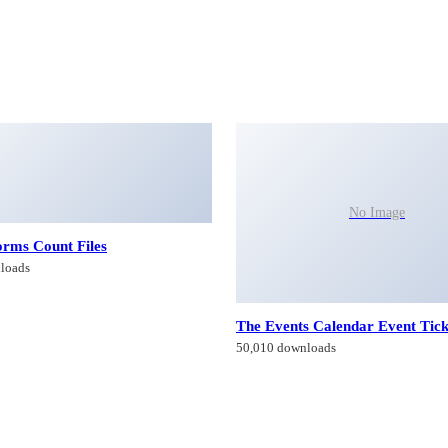
orms Count Files
loads
No Image
The Events Calendar Event Tick
50,010 downloads