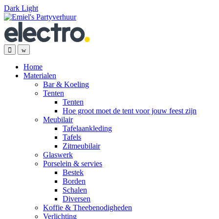
Dark
Light
Skip
Skip
to
to
navigation
content
Home
Materialen
Bar & Koeling
Tenten
Tenten
Hoe groot moet de tent voor jouw feest zijn
Meubilair
Tafelaankleding
Tafels
Zitmeubilair
Glaswerk
Porselein & servies
Bestek
Borden
Schalen
Diversen
Koffie & Theebenodigheden
Verlichting