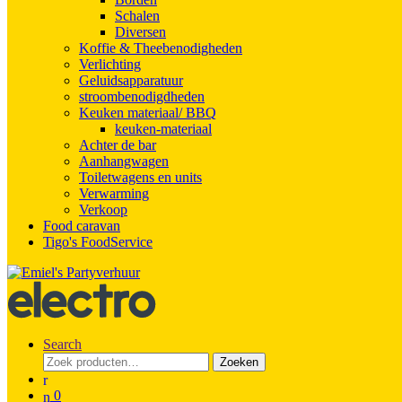
Schalen
Diversen
Koffie & Theebenodigheden
Verlichting
Geluidsapparatuur
stroombenodigdheden
Keuken materiaal/ BBQ
keuken-materiaal
Achter de bar
Aanhangwagen
Toiletwagens en units
Verwarming
Verkoop
Food caravan
Tigo's FoodService
Search
Zoeken
Zoeken
naar:
0