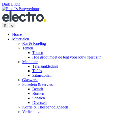
Dark
Light
Skip
Skip
to
to
navigation
content
Home
Materialen
Bar & Koeling
Tenten
Tenten
Hoe groot moet de tent voor jouw feest zijn
Meubilair
Tafelaankleding
Tafels
Zitmeubilair
Glaswerk
Porselein & servies
Bestek
Borden
Schalen
Diversen
Koffie & Theebenodigheden
Verlichting