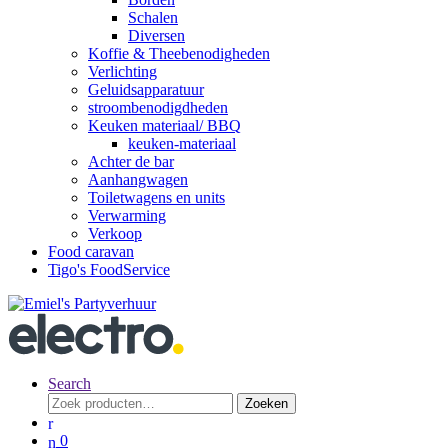
Schalen
Diversen
Koffie & Theebenodigheden
Verlichting
Geluidsapparatuur
stroombenodigdheden
Keuken materiaal/ BBQ
keuken-materiaal
Achter de bar
Aanhangwagen
Toiletwagens en units
Verwarming
Verkoop
Food caravan
Tigo's FoodService
Search
Zoeken
Zoeken
naar:
0