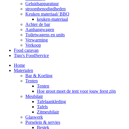
Geluidsapparatuur
stroombenodigdheden
Keuken materiaal/ BBQ
keuken-materiaal
Achter de bar
Aanhangwagen
Toiletwagens en units
Verwarming
Verkoop
Food caravan
Tigo's FoodService
Home
Materialen
Bar & Koeling
Tenten
Tenten
Hoe groot moet de tent voor jouw feest zijn
Meubilair
Tafelaankleding
Tafels
Zitmeubilair
Glaswerk
Porselein & servies
Bestek