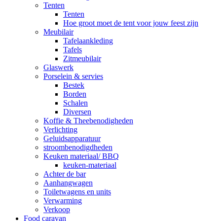
Tenten
Tenten
Hoe groot moet de tent voor jouw feest zijn
Meubilair
Tafelaankleding
Tafels
Zitmeubilair
Glaswerk
Porselein & servies
Bestek
Borden
Schalen
Diversen
Koffie & Theebenodigheden
Verlichting
Geluidsapparatuur
stroombenodigdheden
Keuken materiaal/ BBQ
keuken-materiaal
Achter de bar
Aanhangwagen
Toiletwagens en units
Verwarming
Verkoop
Food caravan