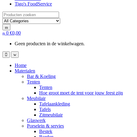
Tigo's FoodService
Search for:
0
€
0,00
Geen producten in de winkelwagen.
Home
Materialen
Bar & Koeling
Tenten
Tenten
Hoe groot moet de tent voor jouw feest zijn
Meubilair
Tafelaankleding
Tafels
Zitmeubilair
Glaswerk
Porselein & servies
Bestek
Borden