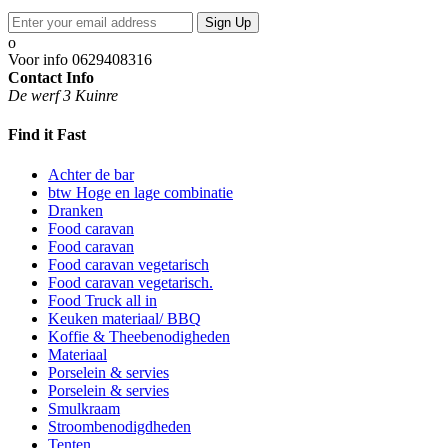
Sign Up
Voor info
0629408316
Contact Info
De werf 3 Kuinre
Find it Fast
Achter de bar
btw Hoge en lage combinatie
Dranken
Food caravan
Food caravan
Food caravan vegetarisch
Food caravan vegetarisch.
Food Truck all in
Keuken materiaal/ BBQ
Koffie & Theebenodigheden
Materiaal
Porselein & servies
Porselein & servies
Smulkraam
Stroombenodigdheden
Tenten