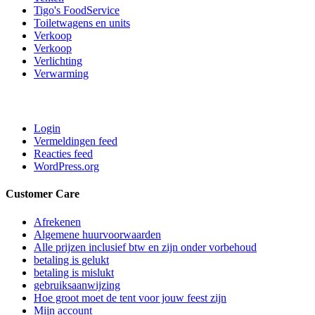
Tigo's FoodService
Toiletwagens en units
Verkoop
Verkoop
Verlichting
Verwarming
Login
Vermeldingen feed
Reacties feed
WordPress.org
Customer Care
Afrekenen
Algemene huurvoorwaarden
Alle prijzen inclusief btw en zijn onder vorbehoud
betaling is gelukt
betaling is mislukt
gebruiksaanwijzing
Hoe groot moet de tent voor jouw feest zijn
Mijn account