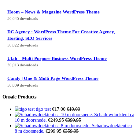
Hoom – News & Magazine WordPress Theme
50,045 downloads
DC Agency : WordPress Theme For Creative Agency,
Hosting, SEO Services
50,022 downloads
Utah – Multi-Purpose Business WordPress Theme
50,013 downloads
Candy | One & Multi Page WordPress Theme
50,009 downloads
Onsale Products
tigo test
€
17,00
€
19,00
Schaduwdoektent ca
10 m doorsnede.
€
249,95
€
399,95
Schaduwdoektent ca
8 m doorsnede.
€
299,95
€
359,95