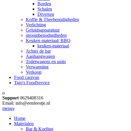
Borden
Schalen
Diversen
Koffie & Theebenodigheden
Verlichting
Geluidsapparatuur
stroombenodigdheden
Keuken materiaal/ BBQ
keuken-materiaal
Achter de bar
Aanhangwagen
Toiletwagens en units
Verwarming
Verkoop
Food caravan
Tigo's FoodService
Support
0629408316
Email: info@eenfeestje.nl
menu
Home
Materialen
Bar & Koeling