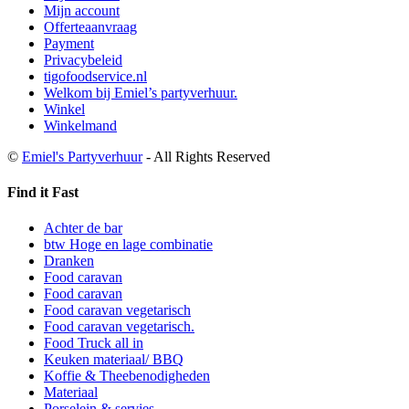
Mijn account
Offerteaanvraag
Payment
Privacybeleid
tigofoodservice.nl
Welkom bij Emiel’s partyverhuur.
Winkel
Winkelmand
©
Emiel's Partyverhuur
- All Rights Reserved
Find it Fast
Achter de bar
btw Hoge en lage combinatie
Dranken
Food caravan
Food caravan
Food caravan vegetarisch
Food caravan vegetarisch.
Food Truck all in
Keuken materiaal/ BBQ
Koffie & Theebenodigheden
Materiaal
Porselein & servies